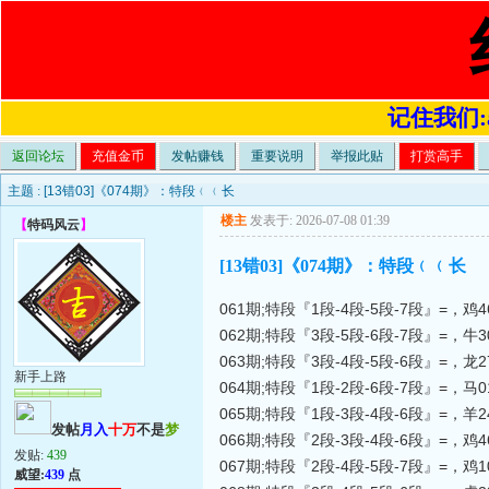
记住我们:a4
返回论坛
充值金币
发帖赚钱
重要说明
举报此贴
打赏高手
主题 :
[13错03]《074期》：特段﹙﹙长
楼主
发表于: 2026-07-08 01:39
【
特码风云
】
[13错03]《074期》：特段﹙﹙长
061期;特段『1段-4段-5段-7段』=，鸡4
062期;特段『3段-5段-6段-7段』=，牛3
063期;特段『3段-4段-5段-6段』=，龙2
新手上路
064期;特段『1段-2段-6段-7段』=，马0
065期;特段『1段-3段-4段-6段』=，羊2
发帖
月入
十万
不是
梦
066期;特段『2段-3段-4段-6段』=，鸡4
发贴:
439
067期;特段『2段-4段-5段-7段』=，鸡1
威望:
439
点