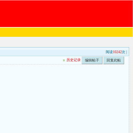
阅读
10242
次 |
u
历史记录
编辑帖子
回复此帖