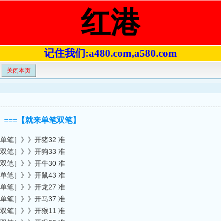
红港
记住我们:a480.com,a580.com
关闭本页
笔】===【就来单笔双笔】
单笔］》》开猪32 准
双笔］》》开狗33 准
双笔］》》开牛30 准
单笔］》》开鼠43 准
单笔］》》开龙27 准
单笔］》》开马37 准
双笔］》》开猴11 准