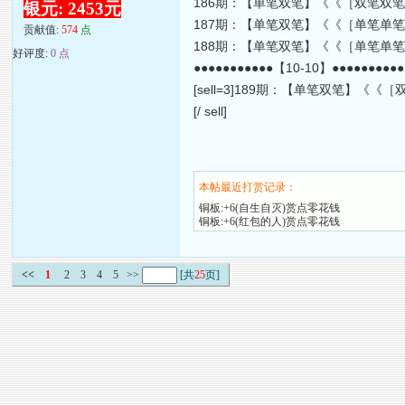
186期：【单笔双笔】《《［双笔双笔
银元: 2453元
187期：【单笔双笔】《《［单笔单笔
贡献值:
574
点
188期：【单笔双笔】《《［单笔单笔
好评度:
0 点
●●●●●●●●●●●【10-10】●●●●●●●●●●
[sell=3]189期：【单笔双笔】《
[/ sell]
本帖最近打赏记录：
铜板:+6(自生自灭)赏点零花钱
铜板:+6(红包的人)赏点零花钱
<<
1
2
3
4
5
>>
[共
25
页]