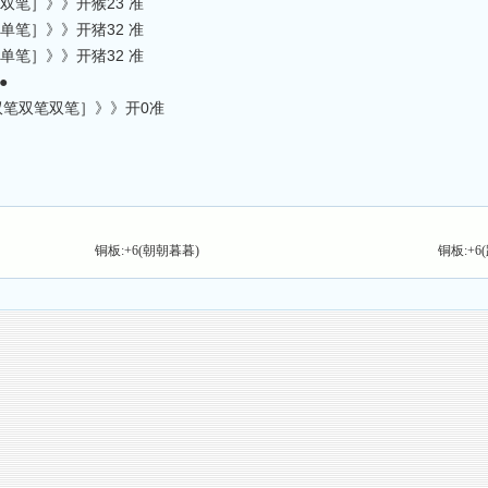
双笔］》》开猴23 准
单笔］》》开猪32 准
单笔］》》开猪32 准
●
《［双笔双笔双笔］》》开0准
铜板:+6(朝朝暮暮)
铜板:+6