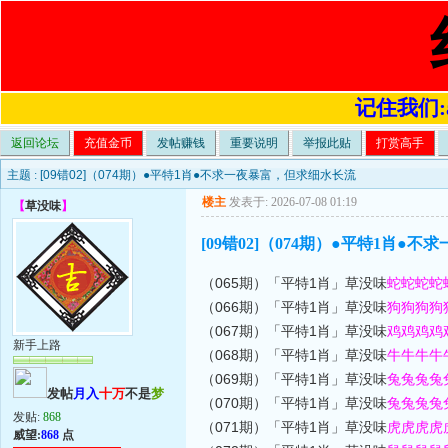
记住我们:a4
返回论坛
充值金币
发帖赚钱
重要说明
举报此贴
打赏高手
主题 :
[09错02]（074期）●平特1肖●不求一夜暴富，但求细水长流
楼主
发表于: 2026-07-08 01:19
【
草没味
】
[09错02]（074期）●平特1肖●
（065期）「平特1肖」草没味
蛇蛇蛇蛇
（066期）「平特1肖」草没味
狗狗狗狗
（067期）「平特1肖」草没味
鸡鸡鸡鸡
新手上路
（068期）「平特1肖」草没味
牛牛牛牛
（069期）「平特1肖」草没味
兔兔兔兔
发帖
月入
十万
不是
梦
（070期）「平特1肖」草没味
兔兔兔兔
发贴:
868
（071期）「平特1肖」草没味
虎虎虎虎
威望:
868
点