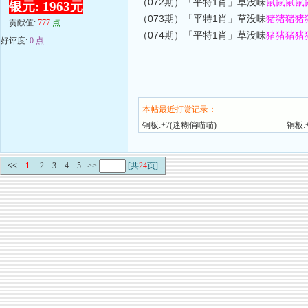
（072期）「平特1肖」草没味
鼠鼠鼠鼠
银元: 1963元
（073期）「平特1肖」草没味
猪猪猪猪
贡献值:
777
点
（074期）「平特1肖」草没味
猪猪猪猪
好评度:
0 点
本帖最近打赏记录：
铜板:+7(迷糊俏喵喵)
铜板:
<<
1
2
3
4
5
>>
[共
24
页]