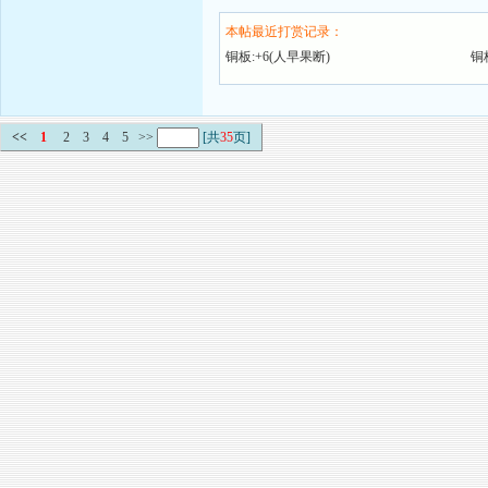
本帖最近打赏记录：
铜板:+6(人早果断)
铜
<<
1
2
3
4
5
>>
[共
35
页]