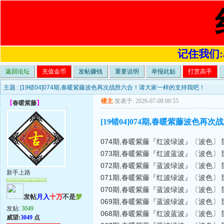
记住我们:a4
返回论坛
充值金币
发帖赚钱
重要说明
举报此贴
打赏高手
主题 :
[19错04]074期,春暖紫藤波色再次战胜六合！请大家一样的支持我吧！
楼主
发表于: 2026-07-08 00:55
【
春暖紫藤
】
[19错04]074期,春暖紫藤波色
074期,春暖紫藤『红波绿波』〔波色〕 開
073期,春暖紫藤『红波蓝波』〔波色〕 開
072期,春暖紫藤『蓝波绿波』〔波色〕 開
新手上路
071期,春暖紫藤『红波绿波』〔波色〕 開
070期,春暖紫藤『蓝波绿波』〔波色〕 開
发帖
月入
十万
不是
梦
069期,春暖紫藤『蓝波绿波』〔波色〕 開
发贴:
3049
068期,春暖紫藤『红波蓝波』〔波色〕 開
威望:
3049
点