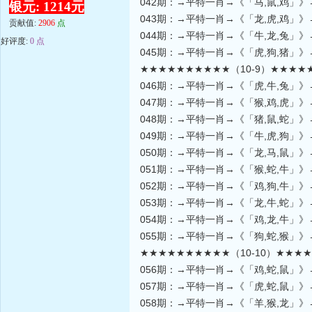
042期：→平特一肖→《「马,鼠,鸡」》
银元: 1214元
043期：→平特一肖→《「龙,虎,鸡」》
贡献值:
2906
点
044期：→平特一肖→《「牛,龙,兔」》
好评度:
0 点
045期：→平特一肖→《「虎,狗,猪」》
★★★★★★★★★★（10-9）★★★★
046期：→平特一肖→《「虎,牛,兔」
047期：→平特一肖→《「猴,鸡,虎」
048期：→平特一肖→《「猪,鼠,蛇」
049期：→平特一肖→《「牛,虎,狗」
050期：→平特一肖→《「龙,马,鼠」
051期：→平特一肖→《「猴,蛇,牛」
052期：→平特一肖→《「鸡,狗,牛」》
053期：→平特一肖→《「龙,牛,蛇」
054期：→平特一肖→《「鸡,龙,牛」》
055期：→平特一肖→《「狗,蛇,猴」
★★★★★★★★★★（10-10）★★★
056期：→平特一肖→《「鸡,蛇,鼠」》
057期：→平特一肖→《「虎,蛇,鼠」》
058期：→平特一肖→《「羊,猴,龙」