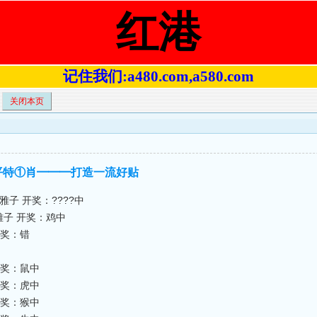
红港
记住我们:a480.com,a580.com
关闭本页
━━━平特①肖━━━打造一流好贴
﹥雅子 开奖：????中
肖﹥雅子 开奖：鸡中
开奖：错
开奖：鼠中
开奖：虎中
开奖：猴中