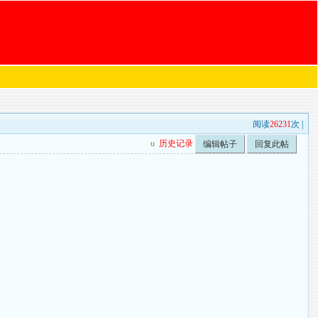
阅读
26231
次 |
u
历史记录
编辑帖子
回复此帖