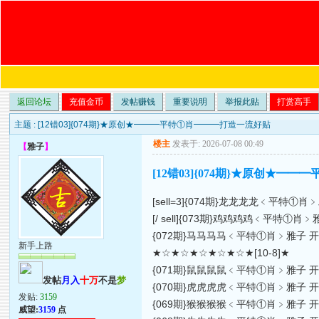
返回论坛
充值金币
发帖赚钱
重要说明
举报此贴
打赏高手
主题 :
[12错03]{074期}★原创★━━━平特①肖━━━打造一流好贴
楼主
发表于: 2026-07-08 00:49
【
雅子
】
[12错03]{074期}★原创★
[sell=3]{074期}龙龙龙龙﹤平特①肖
[/ sell]{073期}鸡鸡鸡鸡﹤平特①
{072期}马马马马﹤平特①肖﹥雅子 
新手上路
★☆★☆★☆★☆★☆★[10-8]★
{071期}鼠鼠鼠鼠﹤平特①肖﹥雅子 
发帖
月入
十万
不是
梦
{070期}虎虎虎虎﹤平特①肖﹥雅子 
发贴:
3159
{069期}猴猴猴猴﹤平特①肖﹥雅子 
威望:
3159
点