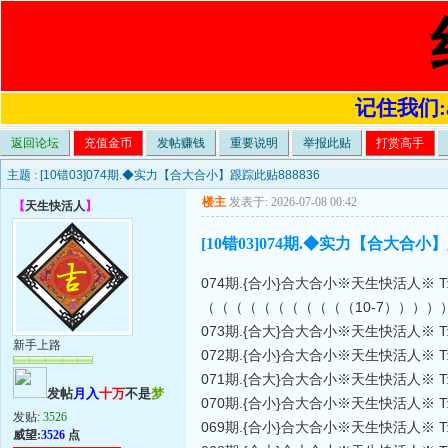
记住我们:a4
返回论坛
充值金币
发帖赚钱
重要说明
举报此贴
打赏高手
主题 :
[10错03]074期.◆实力【合大合小】跟踪此贴888836
楼主
发表于: 2026-07-08 00:42
【
天生快活人
】
[10错03]074期.◆实力【合大合小】
074期.{合小}合大合小※天生快活人※ T:
（（（（（（（（（（（10-7））））
073期.{合大}合大合小※天生快活人※ T:
新手上路
072期.{合小}合大合小※天生快活人※ T
071期.{合大}合大合小※天生快活人※ T:
发帖
月入
十万
不是
梦
070期.{合小}合大合小※天生快活人※ T:
发贴:
3526
069期.{合小}合大合小※天生快活人※ T
威望:
3526
点