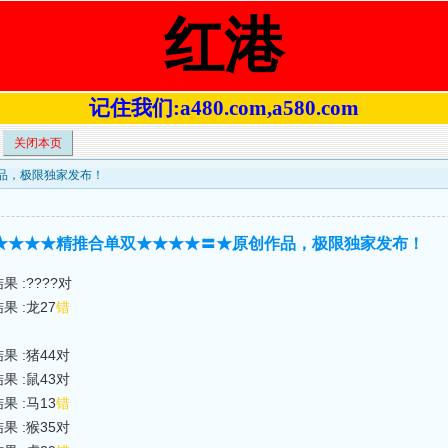
红港
记住我们:a480.com,a580.com
关闭本页
作品，极限独家发布！
成★〓★★★★精推合单双★★★★〓★原创作品，极限独家发布！
果 :????对
果 :龙27
错
果 :猪44对
果 :鼠43对
果 :马13
错
果 :猴35对