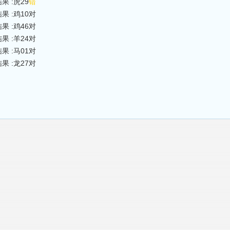
果 :虎29
错
果 :鸡10对
果 :鸡46对
果 :羊24对
果 :马01对
果 :龙27对