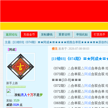
返回论坛
充值金币
发帖赚钱
重要说明
举报此贴
打赏高手
主题 :
[11错03]《074期》〓★阿成★〓★★★★精推合单双★★★★〓★原创
楼主
发表于: 2026-07-08 00:03
【
阿成
】
[11错03]《074期》〓★阿
《074期》△合单双△
阿成
合单合单 结
《073期》△合单双△
阿成
合双合双 结
〓〓〓{10-8}〓〓〓
新手上路
《072期》△合单双△
阿成
合双合双 结
《071期》△合单双△
阿成
合单合单 结
发帖
月入
十万
不是
梦
《070期》△合单双△
阿成
合单合单 结
发贴:
3529
《069期》△合单双△
阿成
合双合双 结
威望:
3529
点