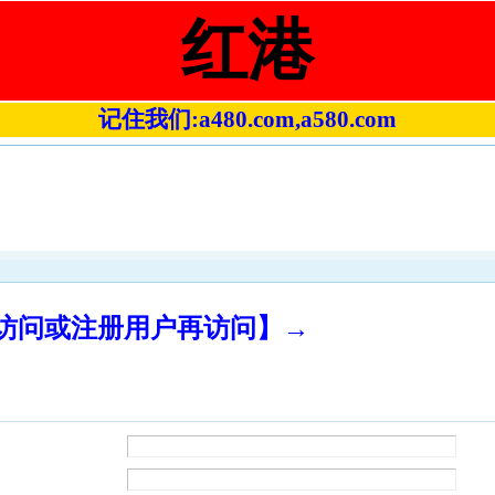
红港
记住我们:a480.com,a580.com
录访问或注册用户再访问】→