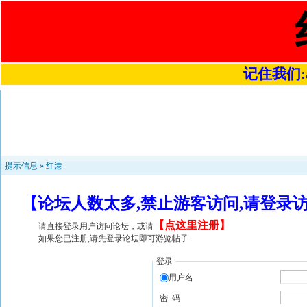
记住我们:a4
提示信息 »
红港
【论坛人数太多,禁止游客访问,请登录
【
点这里注册
】
请直接登录用户访问论坛，或请
如果您已注册,请先登录论坛即可游览帖子
登录
用户名
密 码