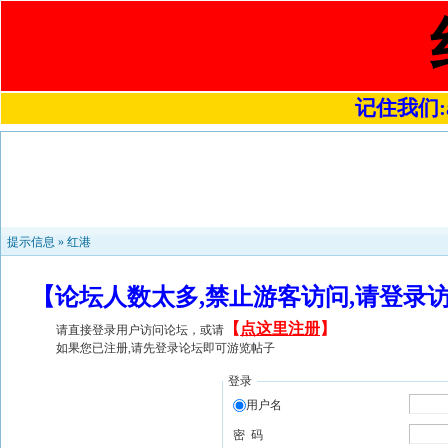
记住我们:a4
提示信息 »
红港
【论坛人数太多,禁止游客访问,请登录
【
点这里注册
】
请直接登录用户访问论坛，或请
如果您已注册,请先登录论坛即可游览帖子
登录
用户名
密 码