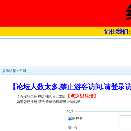
记住我们:a4
提示信息 »
红港
【论坛人数太多,禁止游客访问,请登录
【
点这里注册
】
请直接登录用户访问论坛，或请
如果您已注册,请先登录论坛即可游览帖子
登录
用户名
密 码