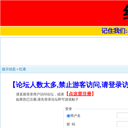
记住我们:a4
提示信息 »
红港
【论坛人数太多,禁止游客访问,请登录
【
点这里注册
】
请直接登录用户访问论坛，或请
如果您已注册,请先登录论坛即可游览帖子
登录
用户名
密 码