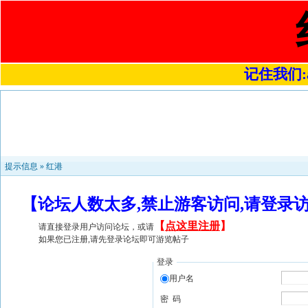
记住我们:a4
提示信息 »
红港
【论坛人数太多,禁止游客访问,请登录
【
点这里注册
】
请直接登录用户访问论坛，或请
如果您已注册,请先登录论坛即可游览帖子
登录
用户名
密 码