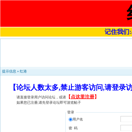
记住我们:a4
提示信息 »
红港
【论坛人数太多,禁止游客访问,请登录
【
点这里注册
】
请直接登录用户访问论坛，或请
如果您已注册,请先登录论坛即可游览帖子
登录
用户名
密 码