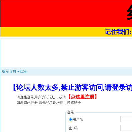
记住我们:a4
提示信息 »
红港
【论坛人数太多,禁止游客访问,请登录
【
点这里注册
】
请直接登录用户访问论坛，或请
如果您已注册,请先登录论坛即可游览帖子
登录
用户名
密 码