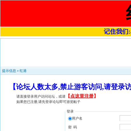
记住我们:a4
提示信息 »
红港
【论坛人数太多,禁止游客访问,请登录
【
点这里注册
】
请直接登录用户访问论坛，或请
如果您已注册,请先登录论坛即可游览帖子
登录
用户名
密 码