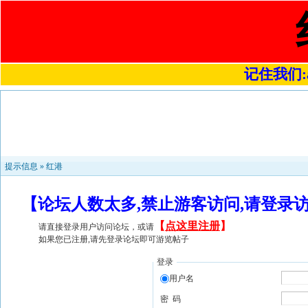
记住我们:a4
提示信息 »
红港
【论坛人数太多,禁止游客访问,请登录
【
点这里注册
】
请直接登录用户访问论坛，或请
如果您已注册,请先登录论坛即可游览帖子
登录
用户名
密 码