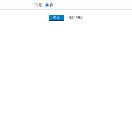
是
否
找回密码