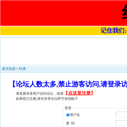
记住我们:a4
提示信息 »
红港
【论坛人数太多,禁止游客访问,请登录
【
点这里注册
】
请直接登录用户访问论坛，或请
如果您已注册,请先登录论坛即可游览帖子
登录
用户名
密 码