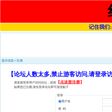
记住我们:a4
提示信息 »
红港
【论坛人数太多,禁止游客访问,请登录
【
点这里注册
】
请直接登录用户访问论坛，或请
如果您已注册,请先登录论坛即可游览帖子
登录
用户名
密 码