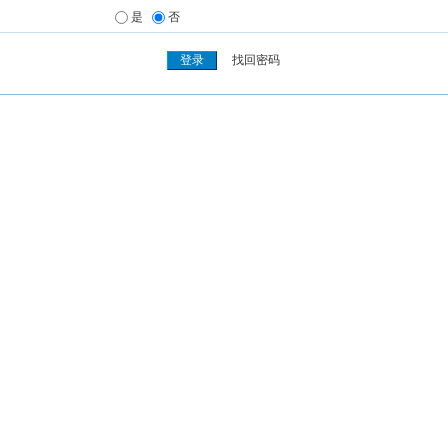
是
否
找回密码