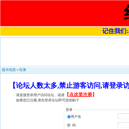
记住我们:a4
提示信息 »
红港
【论坛人数太多,禁止游客访问,请登录
【
点这里注册
】
请直接登录用户访问论坛，或请
如果您已注册,请先登录论坛即可游览帖子
登录
用户名
密 码