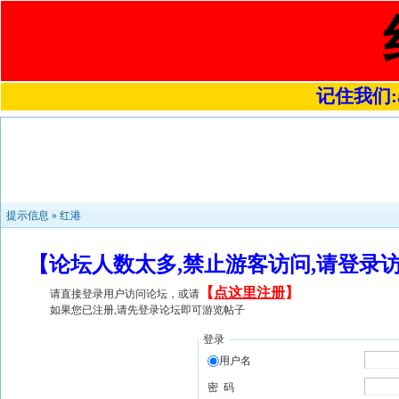
记住我们:a4
提示信息 »
红港
【论坛人数太多,禁止游客访问,请登录
【
点这里注册
】
请直接登录用户访问论坛，或请
如果您已注册,请先登录论坛即可游览帖子
登录
用户名
密 码