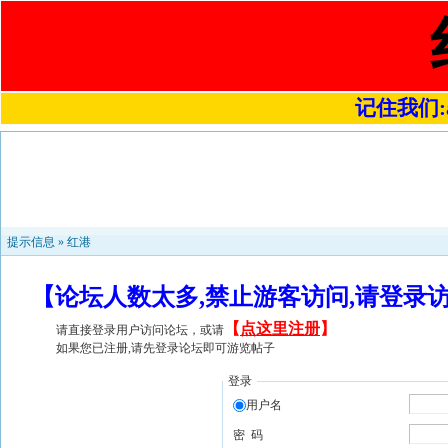
记住我们:a4
提示信息 »
红港
【论坛人数太多,禁止游客访问,请登录
【
点这里注册
】
请直接登录用户访问论坛，或请
如果您已注册,请先登录论坛即可游览帖子
登录
用户名
密 码