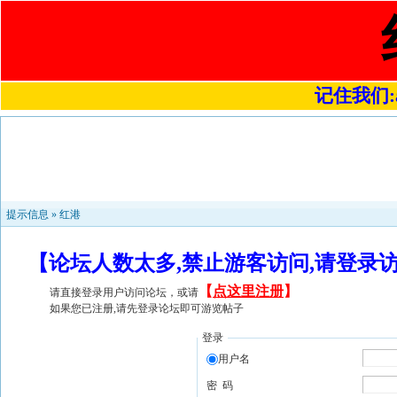
记住我们:a4
提示信息 »
红港
【论坛人数太多,禁止游客访问,请登录
【
点这里注册
】
请直接登录用户访问论坛，或请
如果您已注册,请先登录论坛即可游览帖子
登录
用户名
密 码