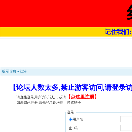
记住我们:a4
提示信息 »
红港
【论坛人数太多,禁止游客访问,请登录
【
点这里注册
】
请直接登录用户访问论坛，或请
如果您已注册,请先登录论坛即可游览帖子
登录
用户名
密 码