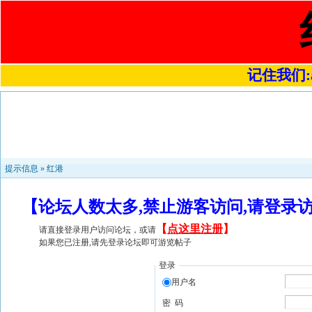
记住我们:a4
提示信息 »
红港
【论坛人数太多,禁止游客访问,请登录
【
点这里注册
】
请直接登录用户访问论坛，或请
如果您已注册,请先登录论坛即可游览帖子
登录
用户名
密 码