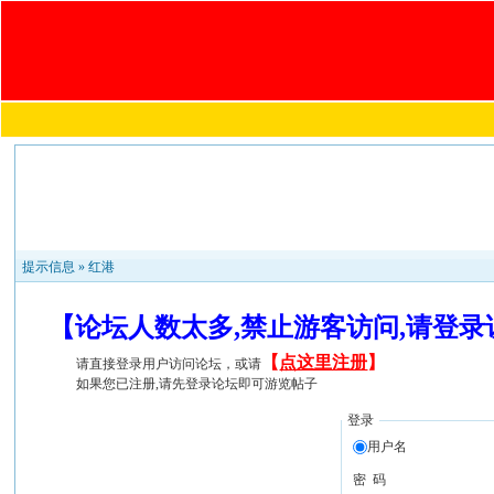
提示信息 »
红港
【论坛人数太多,禁止游客访问,请登
【
点这里注册
】
请直接登录用户访问论坛，或请
如果您已注册,请先登录论坛即可游览帖子
登录
用户名
密 码