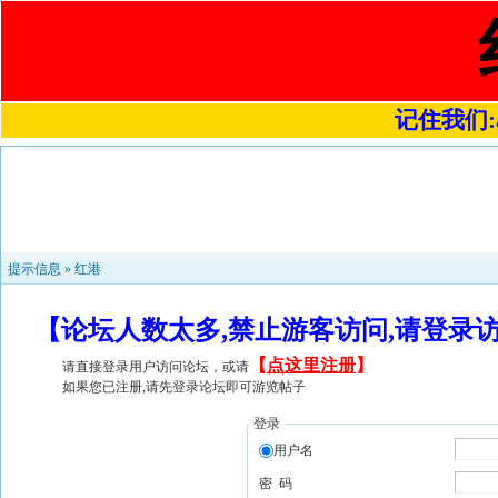
记住我们:a4
提示信息 »
红港
【论坛人数太多,禁止游客访问,请登录
【
点这里注册
】
请直接登录用户访问论坛，或请
如果您已注册,请先登录论坛即可游览帖子
登录
用户名
密 码