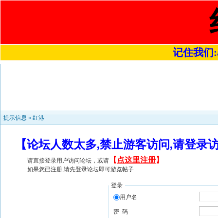
记住我们:a4
提示信息 »
红港
【论坛人数太多,禁止游客访问,请登录
【
点这里注册
】
请直接登录用户访问论坛，或请
如果您已注册,请先登录论坛即可游览帖子
登录
用户名
密 码