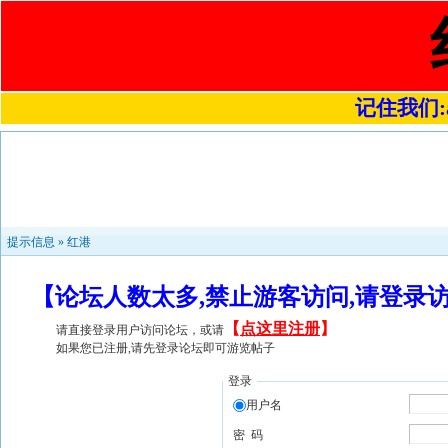
记住我们:a4
提示信息 »
红港
【论坛人数太多,禁止游客访问,请登录
【
点这里注册
】
请直接登录用户访问论坛，或请
如果您已注册,请先登录论坛即可游览帖子
登录
用户名
密 码