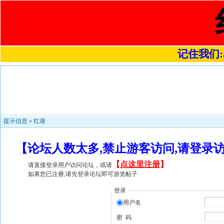
记住我们:a4
提示信息 »
红港
【论坛人数太多,禁止游客访问,请登录
【
点这里注册
】
请直接登录用户访问论坛，或请
如果您已注册,请先登录论坛即可游览帖子
登录
用户名
密 码