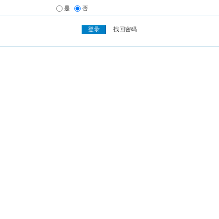
是
否
找回密码