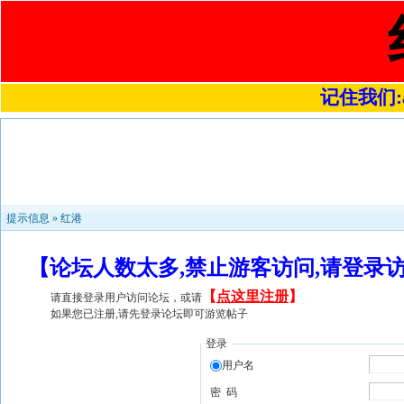
记住我们:a4
提示信息 »
红港
【论坛人数太多,禁止游客访问,请登录
【
点这里注册
】
请直接登录用户访问论坛，或请
如果您已注册,请先登录论坛即可游览帖子
登录
用户名
密 码