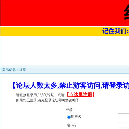
记住我们:a4
提示信息 »
红港
【论坛人数太多,禁止游客访问,请登录
【
点这里注册
】
请直接登录用户访问论坛，或请
如果您已注册,请先登录论坛即可游览帖子
登录
用户名
密 码