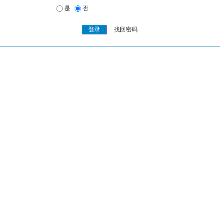
是
否
找回密码