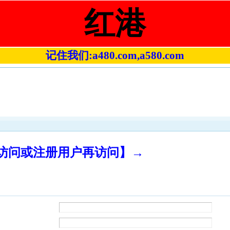
红港
记住我们:a480.com,a580.com
录访问或注册用户再访问】→