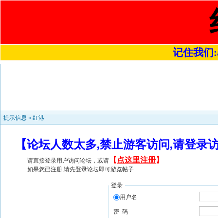
记住我们:a4
提示信息 »
红港
【论坛人数太多,禁止游客访问,请登录
【
点这里注册
】
请直接登录用户访问论坛，或请
如果您已注册,请先登录论坛即可游览帖子
登录
用户名
密 码