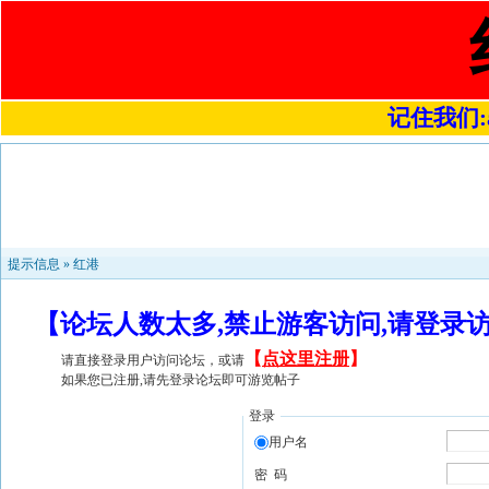
记住我们:a4
提示信息 »
红港
【论坛人数太多,禁止游客访问,请登录
【
点这里注册
】
请直接登录用户访问论坛，或请
如果您已注册,请先登录论坛即可游览帖子
登录
用户名
密 码