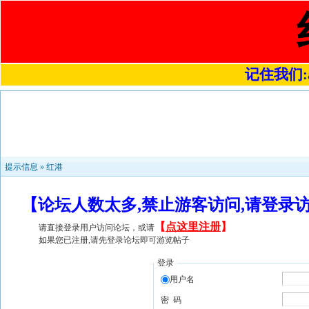
记住我们:a4
提示信息 »
红港
【论坛人数太多,禁止游客访问,请登录
【
点这里注册
】
请直接登录用户访问论坛，或请
如果您已注册,请先登录论坛即可游览帖子
登录
用户名
密 码