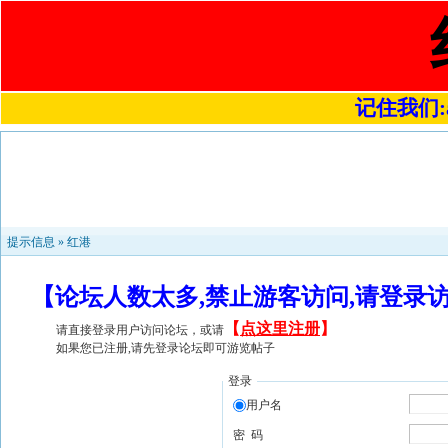
记住我们:a4
提示信息 »
红港
【论坛人数太多,禁止游客访问,请登录
【
点这里注册
】
请直接登录用户访问论坛，或请
如果您已注册,请先登录论坛即可游览帖子
登录
用户名
密 码