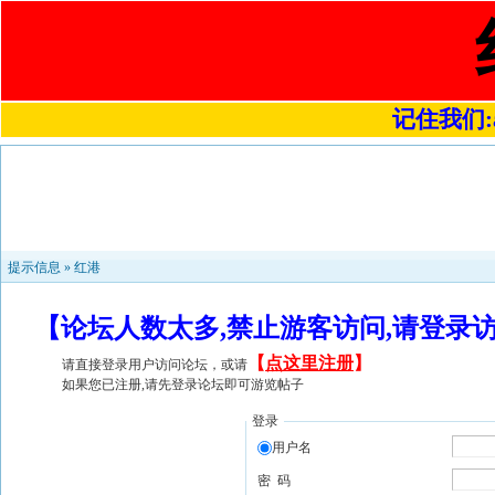
记住我们:a4
提示信息 »
红港
【论坛人数太多,禁止游客访问,请登录
【
点这里注册
】
请直接登录用户访问论坛，或请
如果您已注册,请先登录论坛即可游览帖子
登录
用户名
密 码