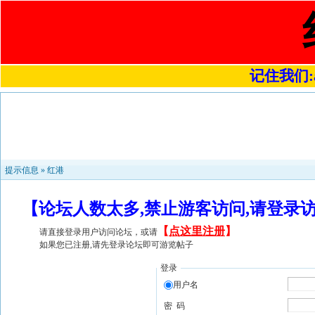
记住我们:a4
提示信息 »
红港
【论坛人数太多,禁止游客访问,请登录
【
点这里注册
】
请直接登录用户访问论坛，或请
如果您已注册,请先登录论坛即可游览帖子
登录
用户名
密 码