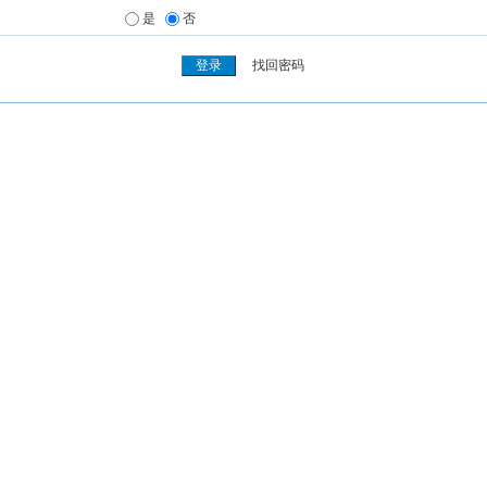
是
否
找回密码