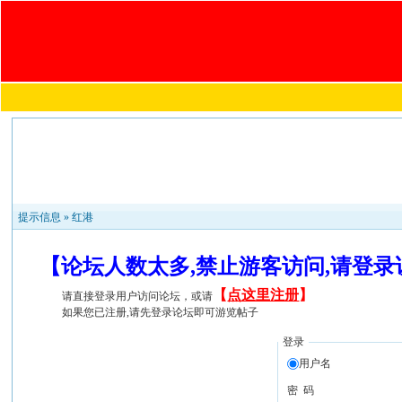
提示信息 »
红港
【论坛人数太多,禁止游客访问,请登
【
点这里注册
】
请直接登录用户访问论坛，或请
如果您已注册,请先登录论坛即可游览帖子
登录
用户名
密 码