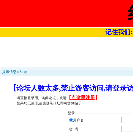
记住我们:a4
提示信息 »
红港
【论坛人数太多,禁止游客访问,请登录
【
点这里注册
】
请直接登录用户访问论坛，或请
如果您已注册,请先登录论坛即可游览帖子
登录
用户名
密 码