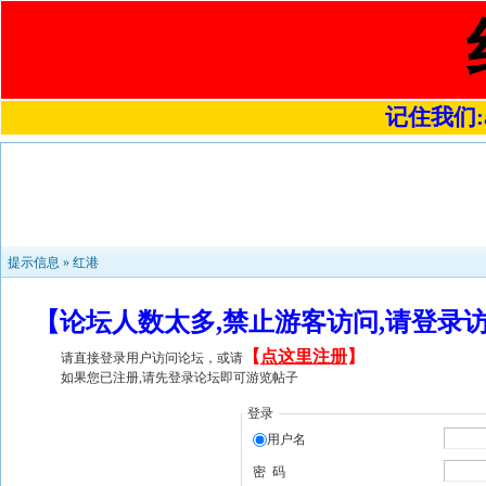
记住我们:a4
提示信息 »
红港
【论坛人数太多,禁止游客访问,请登录
【
点这里注册
】
请直接登录用户访问论坛，或请
如果您已注册,请先登录论坛即可游览帖子
登录
用户名
密 码