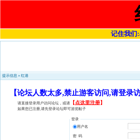
记住我们:a4
提示信息 »
红港
【论坛人数太多,禁止游客访问,请登录
【
点这里注册
】
请直接登录用户访问论坛，或请
如果您已注册,请先登录论坛即可游览帖子
登录
用户名
密 码