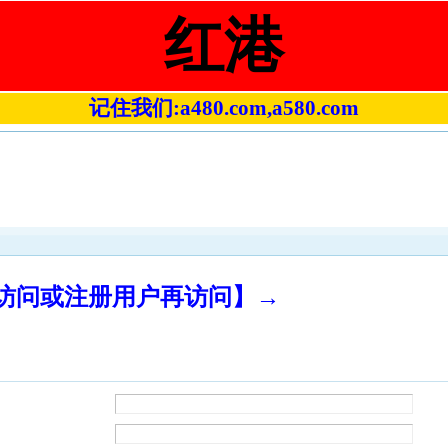
红港
记住我们:a480.com,a580.com
录访问或注册用户再访问】→