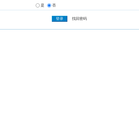
是
否
找回密码