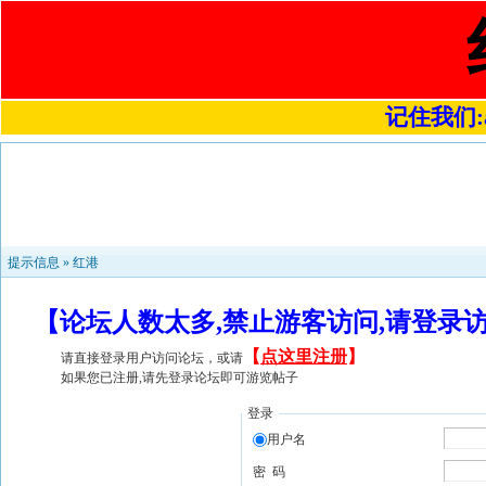
记住我们:a4
提示信息 »
红港
【论坛人数太多,禁止游客访问,请登录
【
点这里注册
】
请直接登录用户访问论坛，或请
如果您已注册,请先登录论坛即可游览帖子
登录
用户名
密 码